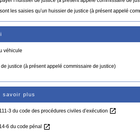
 payer l'huissier de justice (à présent appelé commissaire de ju
sont les saisies qu'un huissier de justice (à présent appelé comm
i
u véhicule
 de justice (à présent appelé commissaire de justice)
 savoir plus
open_in_new
L111-3 du code des procédures civiles d'exécution
open_in_new
314-6 du code pénal