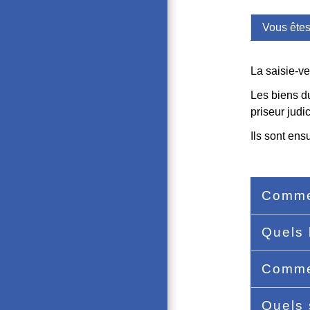
Vous êtes
La saisie-ve
Les biens du
priseur judic
Ils sont ens
Comme
Quels 
Commen
Quels 