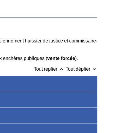
nciennement huissier de justice et commissaire-
ux enchères publiques (
vente forcée
).
keyboard_arrow_up
keyboard_arrow_down
Tout replier
Tout déplier