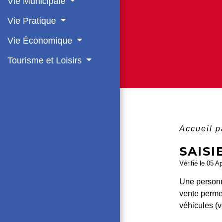
Vie Municipale
Vie Pratique
Vie Économique
Tourisme et Loisirs
Accueil p
SAISI
Vérifié le 05 A
Une personne
vente perme
véhicules (v