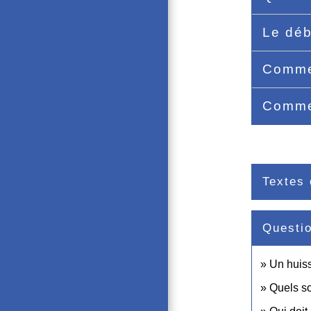
Le déb
Commen
Commen
Textes 
Questi
Un huiss
Quels so