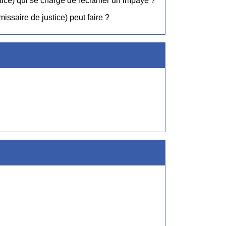
stice) qui se charge de réclamer un impayé ?
issaire de justice) peut faire ?