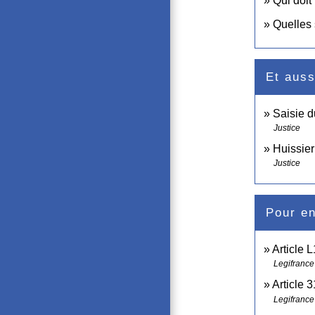
Qui doit
Quelles 
Et auss
Saisie d
Justice
Huissier
Justice
Pour en
Article 
Legifrance
Article 
Legifrance