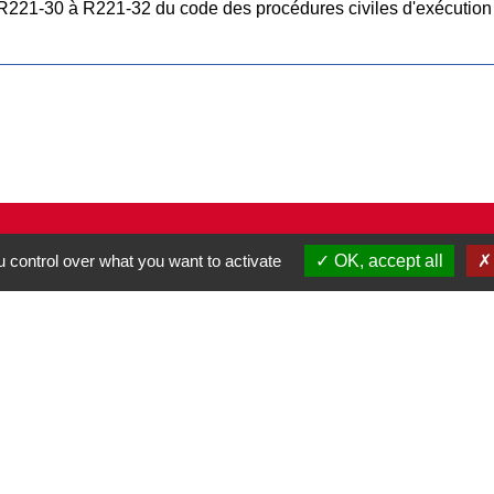
 R221-30 à R221-32 du code des procédures civiles d'exécutio
Contacts
 control over what you want to activate
OK, accept all
Commune de Pullay
2 rue des Rossignols
27130 Pullay - FRANCE
+33 2 32 32 18 58
Site internet :
www.pullay.fr