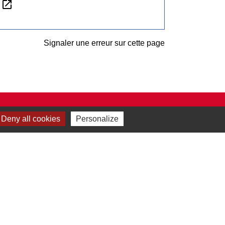
open_in_new
n
Signaler une erreur sur cette page
Deny all cookies
Personalize