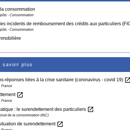
à la consommation
mpôts - Consommation
des incidents de remboursement des crédits aux particuliers (FI
mpôts - Consommation
mmobilière
 savoir plus
open_in_n
s-réponses liées à la crise sanitaire (coronavirus - covid 19)
 France
open_in_new
ttement
 France
open_in_new
atique : le surendettement des particuliers
ational de la consommation (INC)
open_in_new
situation de surendettement