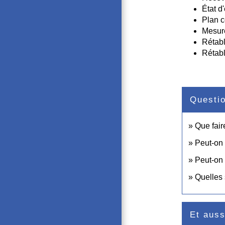
État d
Plan c
Mesur
Rétabl
Rétabl
Questi
Que fair
Peut-on
Peut-on 
Quelles 
Et auss