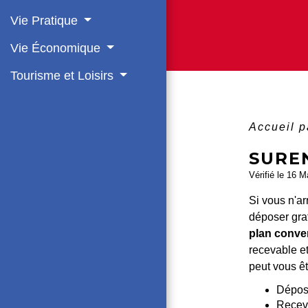
Vie Pratique
Vie Économique
Tourisme et Loisirs
Accueil p
SURE
Vérifié le 16 M
Si vous n'ar
déposer grat
plan conve
recevable e
peut vous ê
Dépose
Receva