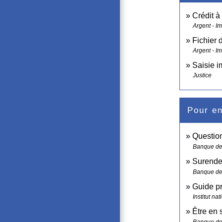
Crédit 
Argent - I
Fichier 
Argent - I
Saisie i
Justice
Pour en
Question
Banque de
Surende
Banque de
Guide pr
Institut n
Être en 