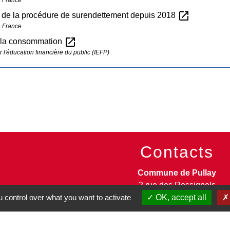
 France
open_in_new
de la procédure de surendettement depuis 2018
 France
open_in_new
à la consommation
ur l'éducation financière du public (IEFP)
Contacts
Commune de Pullay
2 rue des Rossignols
27130 Pullay - FRANCE
 control over what you want to activate
OK, accept all
+33 2 32 32 18 58