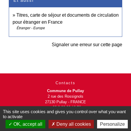
Et aussi
Titres, carte de séjour et documents de circulation
pour étranger en France
Étranger - Europe
Signaler une erreur sur cette page
Contacts
Commune de Pullay
2 rue des Rossignols
27130 Pullay - FRANCE
+33 2 32 32 18 58
This site uses cookies and gives you control over what you want
to activate
Site internet :
OK, accept all
Deny all cookies
Personalize
www.pullay.fr