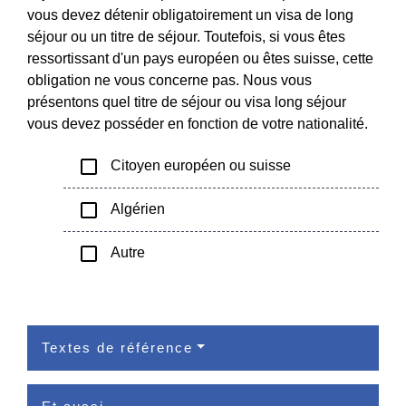
vous devez détenir obligatoirement un visa de long
séjour ou un titre de séjour. Toutefois, si vous êtes
ressortissant d'un pays européen ou êtes suisse, cette
obligation ne vous concerne pas. Nous vous
présentons quel titre de séjour ou visa long séjour
vous devez posséder en fonction de votre nationalité.
check_box_outline_blank
Citoyen européen ou suisse
check_box_outline_blank
Algérien
check_box_outline_blank
Autre
Textes de référence