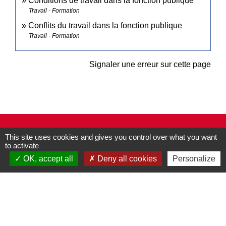
Conditions de travail dans la fonction publique
Travail - Formation
Conflits du travail dans la fonction publique
Travail - Formation
Signaler une erreur sur cette page
Contacts
This site uses cookies and gives you control over what you want
Commune de Pullay
to activate
2 rue des Rossignols
OK, accept all
Deny all cookies
Personalize
27130 Pullay - FRANCE
+33 2 32 32 18 58
Site internet :
www.pullay.fr