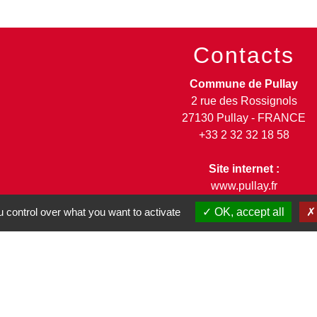
Contacts
Commune de Pullay
2 rue des Rossignols
27130 Pullay - FRANCE
+33 2 32 32 18 58
Site internet :
www.pullay.fr
 control over what you want to activate
OK, accept all
entions légales
-
Politique de confidentialité
-
Accessibilité
-