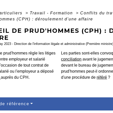
articuliers
>
Travail - Formation
>
Conflits du tr
ommes (CPH) : déroulement d'une affaire
EIL DE PRUD'HOMMES (CPH) :
IRE
ay 2023 - Direction de l'information légale et administrative (Première ministre
e prud'hommes règle les litiges
Les parties sont-elles convo
entre employeur et salarié
conciliation
avant le jugemen
'occasion de tout contrat de
devant le bureau de jugemen
salarié ou l'employeur a déposé
prud'hommes peut-il ordonne
e
auprès du CPH.
d'une procédure de
référé
?
de référence