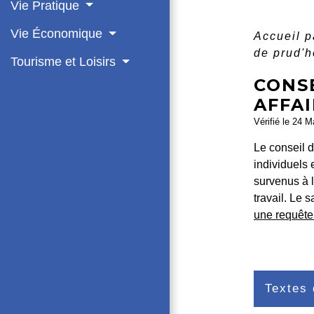
Vie Pratique
Vie Économique
Accueil p
de prud'h
Tourisme et Loisirs
CONS
AFFA
Vérifié le 24 M
Le conseil d
individuels 
survenus à l
travail. Le 
une requêt
Textes 