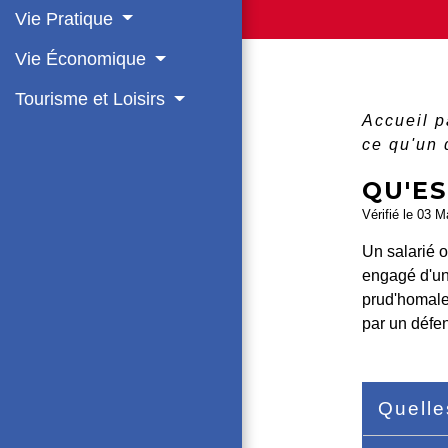
Vie Pratique
Vie Économique
Tourisme et Loisirs
Accueil p
ce qu'un 
QU'ES
Vérifié le 03 M
Un salarié 
engagé d'u
prud'homale 
par un défe
Quelle