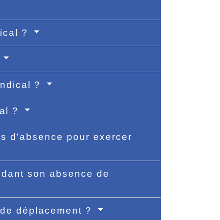
ical ?
?
yndical ?
cal ?
ons d'absence pour exercer
ndant son absence de
s de déplacement ?