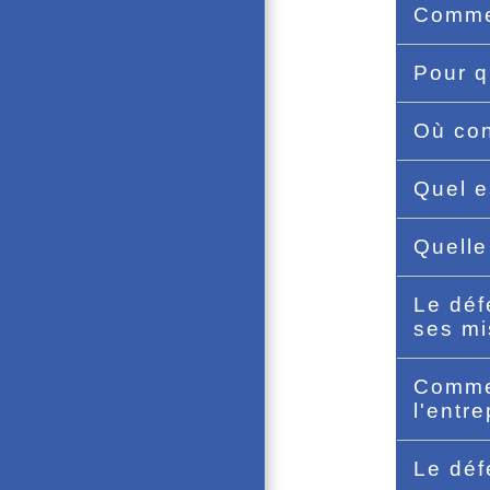
Commen
Pour q
Où con
Quel e
Quelle
Le déf
ses mi
Commen
l'entr
Le déf