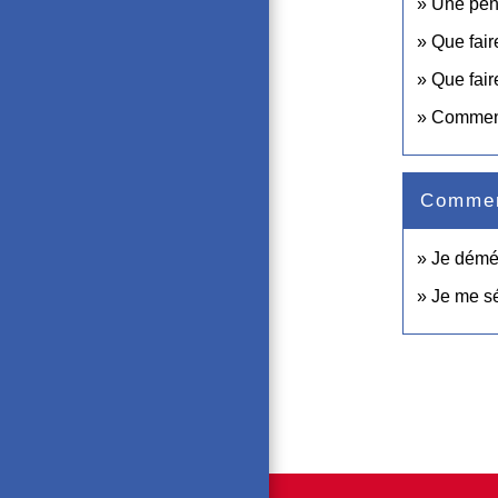
Une pens
Que fair
Que fair
Comment 
Comment
Je dém
Je me s