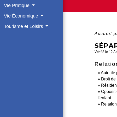
Vie Pratique
Vie Économique
Tourisme et Loisirs
Accueil p
SÉPA
Vérifié le 12 A
Relatio
Autorité
Droit de
Résidenc
Oppositio
l'enfant
Relation