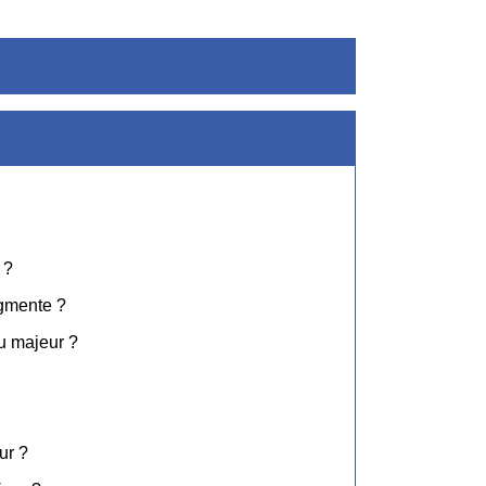
 ?
ugmente ?
u majeur ?
ur ?