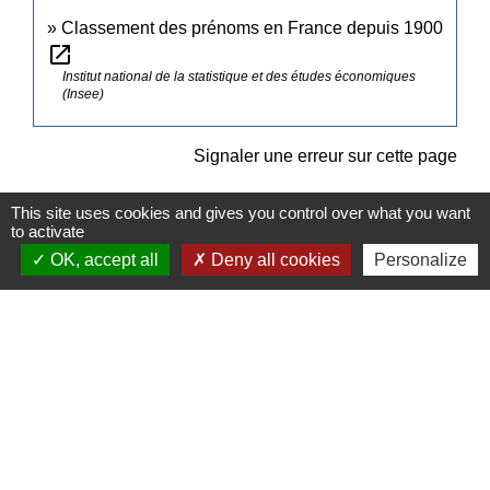
Classement des prénoms en France depuis 1900
open_in_new
Institut national de la statistique et des études économiques
(Insee)
Signaler une erreur sur cette page
This site uses cookies and gives you control over what you want
to activate
OK, accept all
Deny all cookies
Personalize
Contacts
Commune de Pullay
2 rue des Rossignols
27130 Pullay - FRANCE
+33 2 32 32 18 58
Site internet :
www.pullay.fr