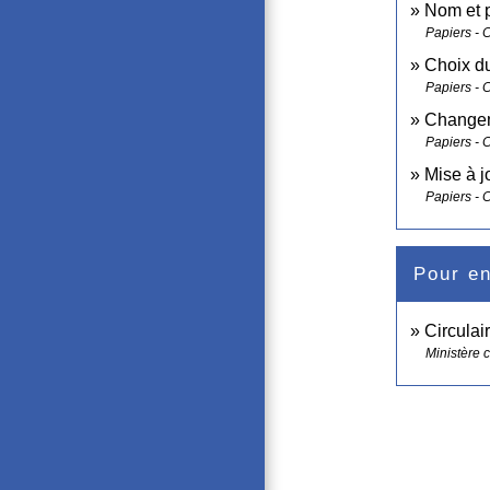
Nom et 
Papiers - 
Choix du
Papiers - 
Changeme
Papiers - 
Mise à jo
Papiers - 
Pour en
Circulai
Ministère c