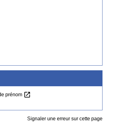
open_in_new
t de prénom
Signaler une erreur sur cette page