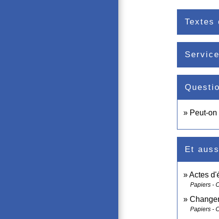
Textes 
Service
Questi
Peut-on 
Et auss
Actes d'é
Papiers - 
Changeme
Papiers - 