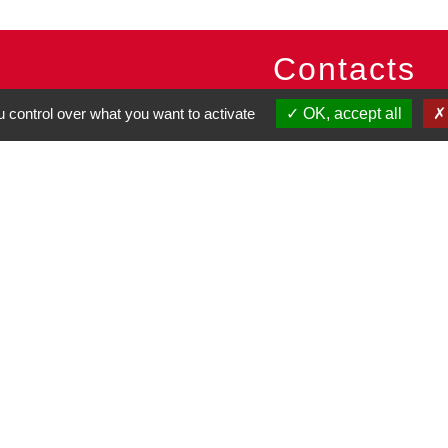
Contacts
Commune de Pullay
 control over what you want to activate
OK, accept all
2 rue des Rossignols
27130 Pullay - FRANCE
+33 2 32 32 18 58
Site internet :
www.pullay.fr
entions légales
-
Politique de confidentialité
-
Accessibilité
-