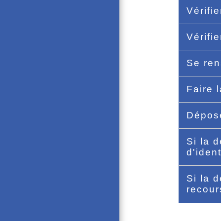
Vérifi
Vérifi
Se ren
Faire
Dépos
Si la 
d'iden
Si la 
recou