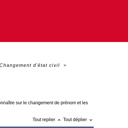
Changement d'état civil
>
nnaître sur le changement de prénom et les
keyboard_arrow_up
keyboard_arrow_down
Tout replier
Tout déplier