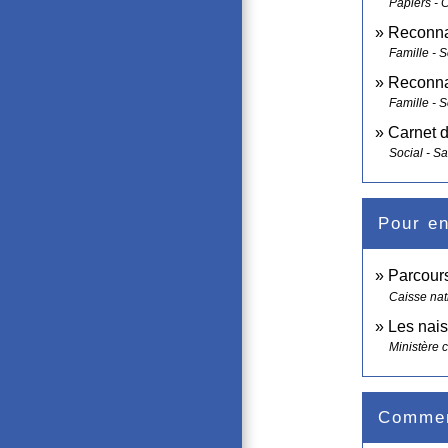
Papiers - 
Reconna
Famille - S
Reconna
Famille - S
Carnet d
Social - S
Pour en
Parcour
Caisse nat
Les nais
Ministère 
Comment