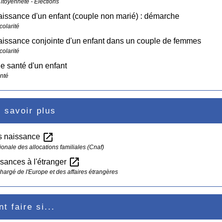
Citoyenneté - Élections
issance d'un enfant (couple non marié) : démarche
colarité
issance conjointe d'un enfant dans un couple de femmes
colarité
e santé d'un enfant
anté
 savoir plus
open_in_new
s naissance
ionale des allocations familiales (Cnaf)
open_in_new
sances à l'étranger
chargé de l'Europe et des affaires étrangères
 faire si...