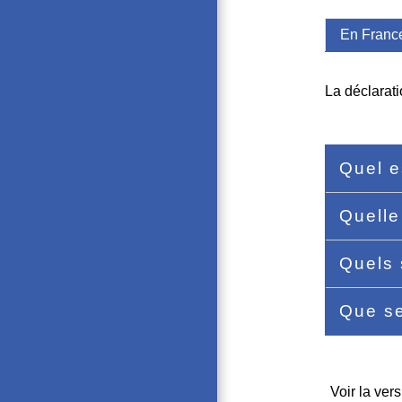
En Franc
La déclarati
Quel e
Quelle
Quels 
Que se
Voir la vers