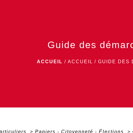
Guide des démar
ACCUEIL
/
ACCUEIL
/
GUIDE DES
articuliers
>
Papiers - Citoyenneté - Élections
>