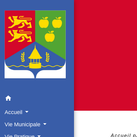
home
Accueil
Vie Municipale
Accueil p
Vie Pratique