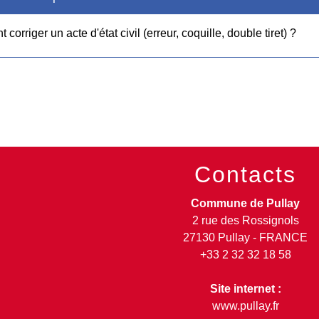
orriger un acte d'état civil (erreur, coquille, double tiret) ?
Contacts
Commune de Pullay
2 rue des Rossignols
27130 Pullay - FRANCE
+33 2 32 32 18 58
Site internet :
www.pullay.fr