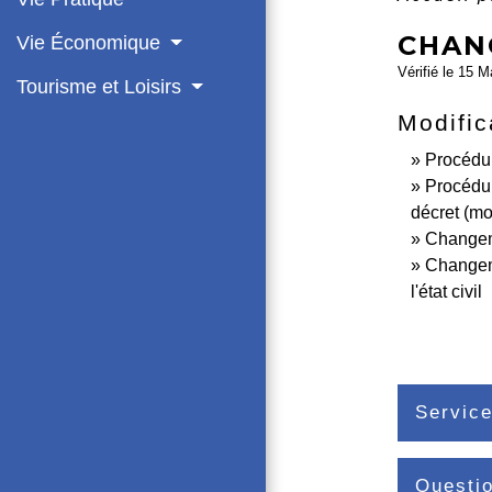
CHAN
Vie Économique
Vérifié le 15 M
Tourisme et Loisirs
Modifica
Procédur
Procédu
décret (mot
Changem
Changeme
l'état civil
Service
Questi