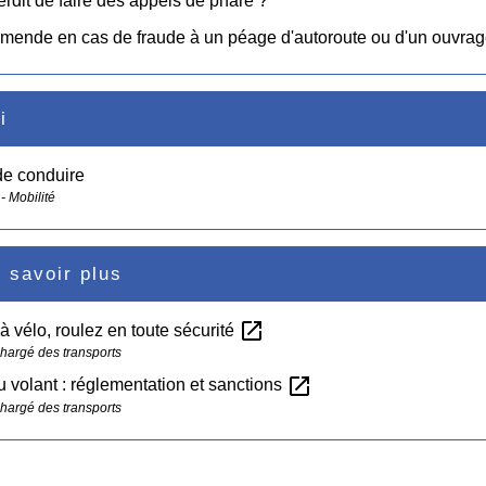
terdit de faire des appels de phare ?
mende en cas de fraude à un péage d'autoroute ou d'un ouvrage
i
de conduire
- Mobilité
 savoir plus
open_in_new
 à vélo, roulez en toute sécurité
chargé des transports
open_in_new
u volant : réglementation et sanctions
chargé des transports