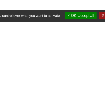
 control over what you want to activate
OK, accept all
Contacts
Commune de Pullay
2 rue des Rossignols
27130 Pullay - FRANCE
+33 2 32 32 18 58
Site internet :
www.pullay.fr
entions légales
-
Politique de confidentialité
-
Accessibilité
-