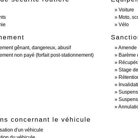
Voiture
nts
Moto, sco
mie
Vélo
nnement
Sanctio
ement gênant, dangereux, abusif
Amende e
ement non payé (forfait post-stationnement)
Barème de
Récupéra
Stage de
Rétentio
Invalidat
Suspensi
Suspensi
Annulatio
ns concernant le véhicule
sation d'un véhicule
tion du véhicule