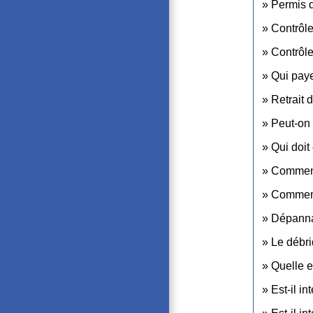
Permis d
Contrôle
Contrôle
Qui paye
Retrait 
Peut-on 
Qui doit
Comment 
Comment 
Dépannag
Le débri
Quelle e
Est-il in