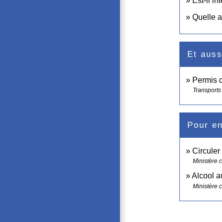
Est-il in
Quelle a
Et auss
Permis 
Transports 
Pour en
Circuler
Ministère 
Alcool a
Ministère 