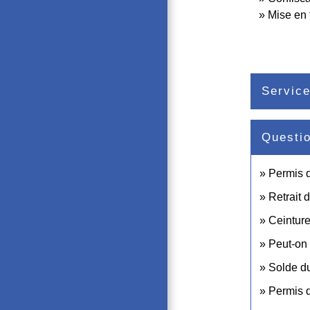
Mise en 
Service
Questi
Permis d
Retrait 
Ceinture
Peut-on 
Solde du
Permis d