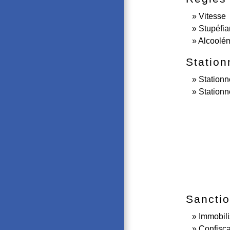
Vitesse
Stupéfia
Alcoolé
Statio
Stationn
Stationn
Sanctio
Immobili
Confisca