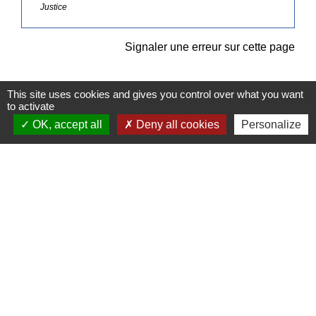
Justice
Signaler une erreur sur cette page
This site uses cookies and gives you control over what you want
to activate
OK, accept all
Deny all cookies
Personalize
Contacts
Commune de Pullay
2 rue des Rossignols
27130 Pullay - FRANCE
+33 2 32 32 18 58
Site internet :
www.pullay.fr