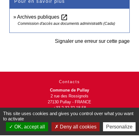
Pour en savoir plus
open_in_new
Archives publiques
Commission d'accès aux documents administratifs (Cada)
Signaler une erreur sur cette page
Contacts
Commune de Pullay
2 rue des Rossignols
27130 Pullay - FRANCE
+33 2 32 32 18 58
This site uses cookies and gives you control over what you want
to activate
Site internet :
OK, accept all
Deny all cookies
Personalize
www.pullay.fr