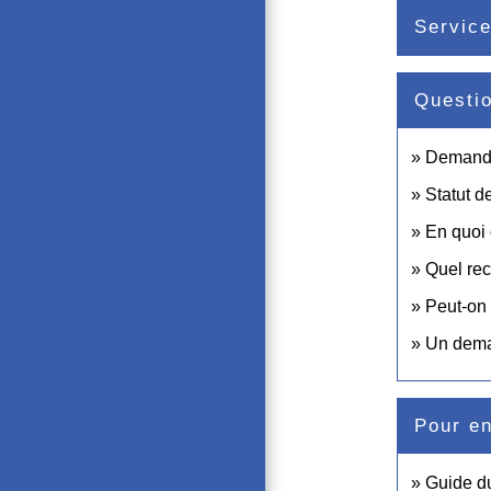
Service
Questi
Demande 
Statut d
En quoi 
Quel rec
Peut-on 
Un deman
Pour en
Guide d