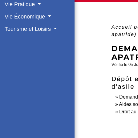
Vie Pratique
Vie Économique
Accueil p
Tourisme et Loisirs
apatride)
DEMAN
APAT
Vérifié le 05 J
Dépôt 
d'asile
Demande
Aides so
Droit au 