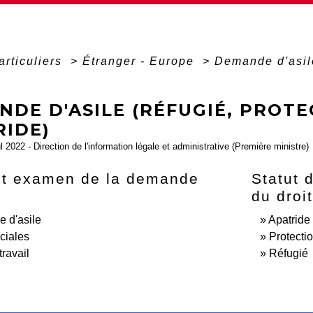
articuliers
>
Étranger - Europe
>
Demande d'asile
DE D'ASILE (RÉFUGIÉ, PROTE
RIDE)
ul 2022 - Direction de l'information légale et administrative (Première ministre)
et examen de la demande
Statut 
du droit
 d'asile
Apatride
ciales
Protectio
travail
Réfugié