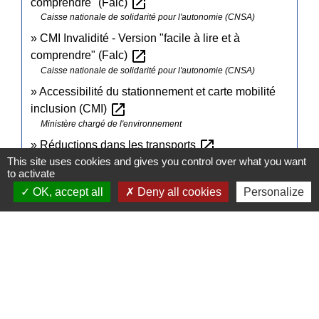
open_in_new
comprendre" (Falc)
Caisse nationale de solidarité pour l'autonomie (CNSA)
CMI Invalidité - Version "facile à lire et à
open_in_new
comprendre" (Falc)
Caisse nationale de solidarité pour l'autonomie (CNSA)
Accessibilité du stationnement et carte mobilité
open_in_new
inclusion (CMI)
Ministère chargé de l'environnement
open_in_new
Réductions dans les transports
Société nationale des chemins de fer français (SNCF)
This site uses cookies and gives you control over what you want
to activate
OK, accept all
Deny all cookies
Personalize
Comment faire si...
Je suis en situation de handicap
Signaler une erreur sur cette page