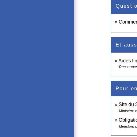
Questi
Comment
Et auss
Aides fi
Ressource
Pour en
Site du 
Ministère 
Obligati
Ministère c