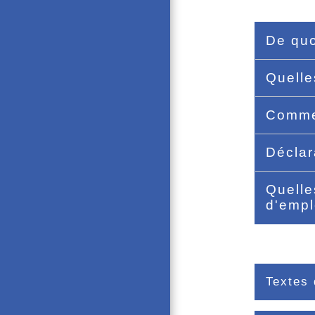
De quo
Quelle
Comme
Déclar
Quelle
d'empl
Textes 