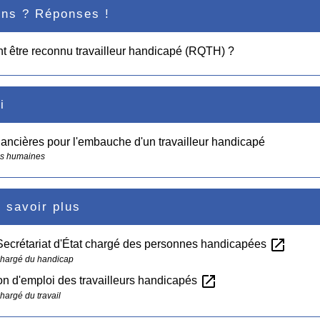
ons ? Réponses !
 être reconnu travailleur handicapé (RQTH) ?
i
nancières pour l'embauche d'un travailleur handicapé
s humaines
 savoir plus
open_in_new
Secrétariat d'État chargé des personnes handicapées
chargé du handicap
open_in_new
on d'emploi des travailleurs handicapés
hargé du travail