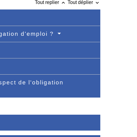
keyboard_arrow_up
keyboard_arrow_down
Tout replier
Tout déplier
gation d'emploi ?
pect de l'obligation