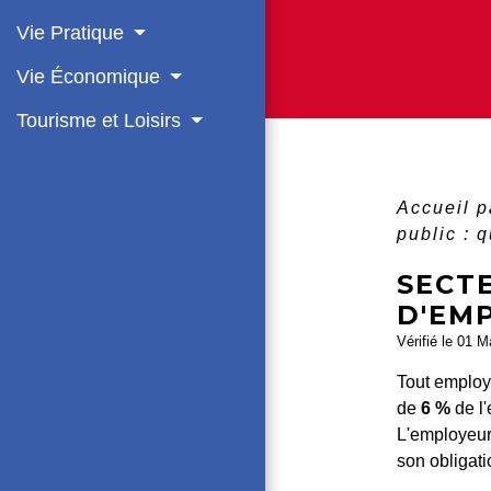
Vie Pratique
Vie Économique
Tourisme et Loisirs
Accueil p
public : 
SECTE
D'EM
Vérifié le 01 M
Tout employ
de
6 %
de l'
L'employeur 
son obligati