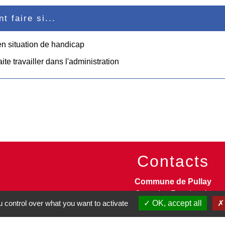
 faire si...
en situation de handicap
ite travailler dans l'administration
Contacts
Commune de Pullay
2 rue des Rossignols
 control over what you want to activate
OK, accept all
27130 Pullay - FRANCE
+33 2 32 32 18 58