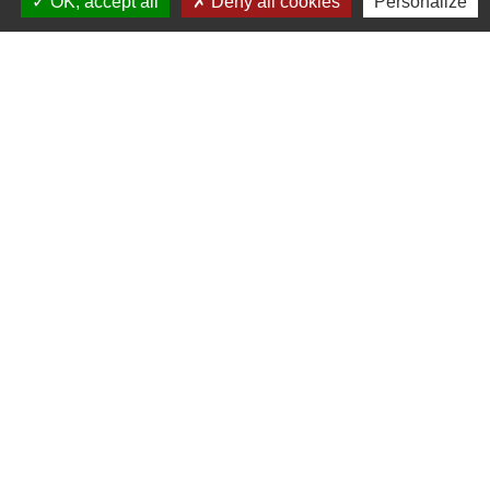
OK, accept all
Deny all cookies
Personalize
Ministère chargé des finances
Signaler une erreur sur cette page
Contacts
Commune de Pullay
2 rue des Rossignols
27130 Pullay - FRANCE
+33 2 32 32 18 58
Site internet :
www.pullay.fr