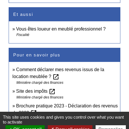
Et aussi
Vous êtes loueur en meublé professionnel ?
Fiscalité
Pour en savoir plus
Comment déclarer mes revenus issus de la
open_in_new
location meublée ?
Ministère chargé des finances
open_in_new
Site des impôts
Ministère chargé des finances
Brochure pratique 2023 - Déclaration des revenus
open_in_new
de 2022
This site uses cookies and gives you control over what you want
Ministère chargé des finances
to activate
open_in_new
Impôt sur le revenu : dépliants d'information