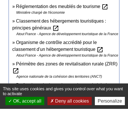
open_in_new
Réglementation des meublés de tourisme
Ministère chargé de l'économie
Classement des hébergements touristiques :
open_in_new
principes généraux
Atout France - Agence de développement touristique de la France
Organisme de contrôle accrédité pour le
open_in_new
classement d'un hébergement touristique
Atout France - Agence de développement touristique de la France
Périmètre des zones de revitalisation rurale (ZRR)
open_in_new
Agence nationale de la cohésion des territoires (ANCT)
Professionnels du tourisme : obtenez le label
This site uses cookies and gives you control over what you want
open_in_new
Tourisme & Handicap
to activate
Ministère chargé de l'économie
OK, accept all
Deny all cookies
Personalize
Signaler une erreur sur cette page