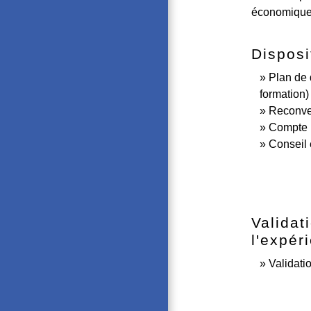
économique e
Disposi
Plan de
formation)
Reconver
Compte 
Conseil 
Validat
l'expér
Validati