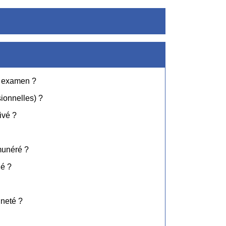
un examen ?
ionnelles) ?
ivé ?
émunéré ?
ié ?
nneté ?