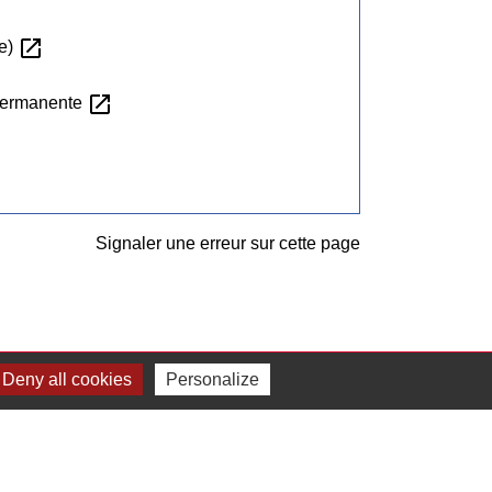
open_in_new
le)
open_in_new
 permanente
Signaler une erreur sur cette page
Deny all cookies
Personalize