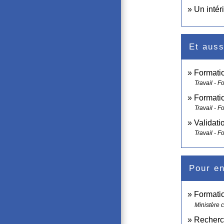
Un intér
Et auss
Formatio
Travail - F
Formati
Travail - F
Validati
Travail - F
Pour en
Formati
Ministère c
Recherch