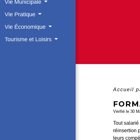
Vie Municipale
Vie Pratique
Vie Économique
Tourisme et Loisirs
Accueil p
FORM
Vérifié le 30 M
Tout salarié
réinsertion 
leurs compét