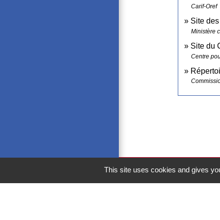
Carif-Oref
Site des
Ministère c
Site du 
Centre pour
Répertoi
Commission
This site uses cookies and gives you