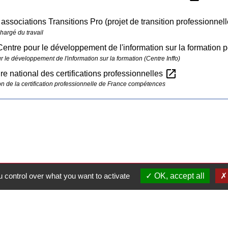
 associations Transitions Pro (projet de transition professionnel
hargé du travail
Centre pour le développement de l'information sur la formation
 le développement de l'information sur la formation (Centre Inffo)
open_in_new
re national des certifications professionnelles
 de la certification professionnelle de France compétences
 control over what you want to activate
OK, accept all
Contacts
Commune de Pullay
2 rue des Rossignols
27130 Pullay - FRANCE