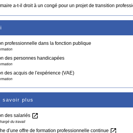
imaire a-t-il droit à un congé pour un projet de transition profess
i
n professionnelle dans la fonction publique
ormation
on des personnes handicapées
ormation
on des acquis de l'expérience (VAE)
ormation
 savoir plus
open_in_new
on des salariés
hargé du travail
open_in_new
e d'une offre de formation professionnelle continue