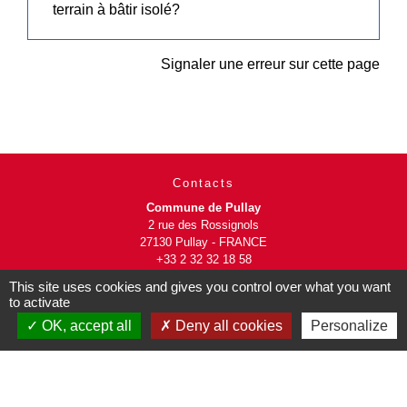
terrain à bâtir isolé?
Signaler une erreur sur cette page
Contacts
Commune de Pullay
2 rue des Rossignols
27130 Pullay - FRANCE
+33 2 32 32 18 58
This site uses cookies and gives you control over what you want
Site internet :
to activate
www.pullay.fr
OK, accept all
Deny all cookies
Personalize