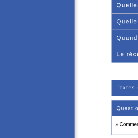
Quelle
Quelle
Quand 
Le récé
Textes 
Questi
Comment 