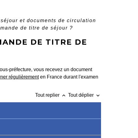
e séjour et documents de circulation
mande de titre de séjour ?
MANDE DE TITRE DE
sous-préfecture, vous recevez un document
rner régulièrement
en France durant l'examen
keyboard_arrow_up
keyboard_arrow_down
Tout replier
Tout déplier