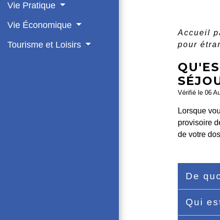
Vie Pratique
Vie Économique
Accueil p
Tourisme et Loisirs
pour étr
QU'ES
SÉJO
Vérifié le 06 A
Lorsque vou
provisoire 
de votre dos
De quo
Qui es