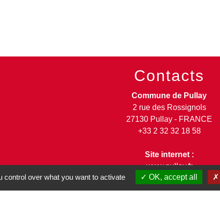
Contacts
Commune de Pullay
2 rue des Rossignols
27130 Pullay - FRANCE
+33 2 32 32 18 58
Site internet :
www.pullay.fr
 control over what you want to activate
OK, accept all