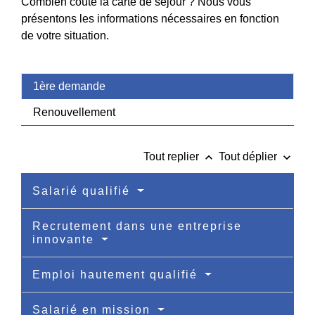
Combien coûte la carte de séjour ? Nous vous
présentons les informations nécessaires en fonction
de votre situation.
1ère demande
Renouvellement
keyboard_arrow_up
keyboard_arrow_down
Tout replier
Tout déplier
Salarié qualifié
Recrutement dans une entreprise
innovante
Emploi hautement qualifié
Salarié en mission