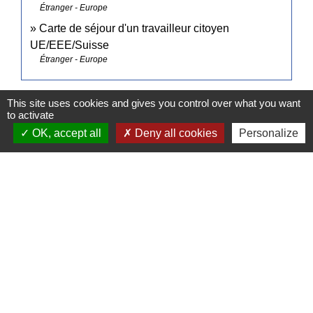
Étranger - Europe
Carte de séjour d'un travailleur citoyen
UE/EEE/Suisse
Étranger - Europe
This site uses cookies and gives you control over what you want
Pour en savoir plus
to activate
OK, accept all
Deny all cookies
Personalize
Welcome to France : informations personnalisées
open_in_new
pour votre installation en France
Business France
Signaler une erreur sur cette page
Contacts