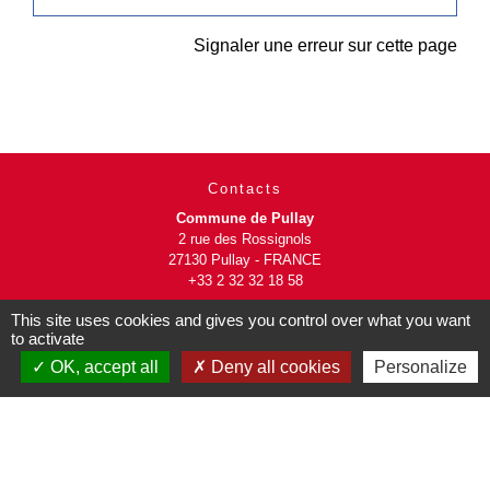
Signaler une erreur sur cette page
Contacts
Commune de Pullay
2 rue des Rossignols
27130 Pullay - FRANCE
+33 2 32 32 18 58
This site uses cookies and gives you control over what you want
Site internet :
to activate
www.pullay.fr
OK, accept all
Deny all cookies
Personalize
Mentions légales
-
Politique de confidentialité
-