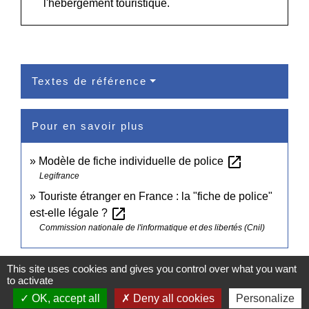
l'hébergement touristique.
Textes de référence
Pour en savoir plus
open_in_new
Modèle de fiche individuelle de police
Legifrance
Touriste étranger en France : la "fiche de police"
open_in_new
est-elle légale ?
Commission nationale de l'informatique et des libertés (Cnil)
Signaler une erreur sur cette page
This site uses cookies and gives you control over what you want
to activate
OK, accept all
Deny all cookies
Personalize