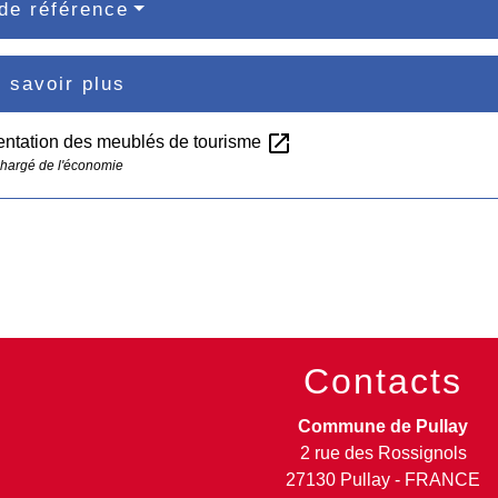
de référence
 savoir plus
open_in_new
ntation des meublés de tourisme
chargé de l'économie
Contacts
Commune de Pullay
2 rue des Rossignols
27130 Pullay - FRANCE