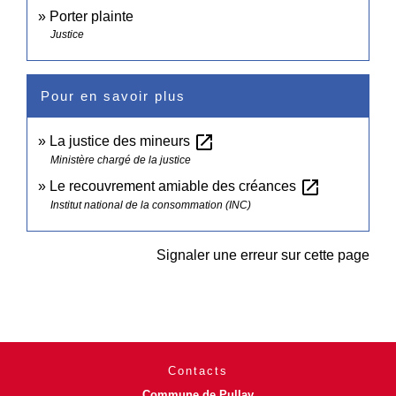
Porter plainte
Justice
Pour en savoir plus
open_in_new
La justice des mineurs
Ministère chargé de la justice
open_in_new
Le recouvrement amiable des créances
Institut national de la consommation (INC)
Signaler une erreur sur cette page
Contacts
Commune de Pullay