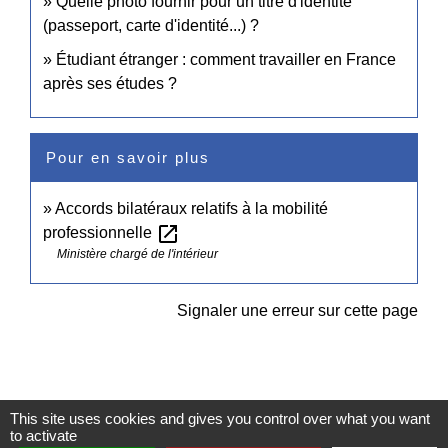
Quelle photo fournir pour un titre d'identité
(passeport, carte d'identité...) ?
Étudiant étranger : comment travailler en France
après ses études ?
Pour en savoir plus
Accords bilatéraux relatifs à la mobilité
open_in_new
professionnelle
Ministère chargé de l'intérieur
Signaler une erreur sur cette page
This site uses cookies and gives you control over what you want
to activate
Contacts