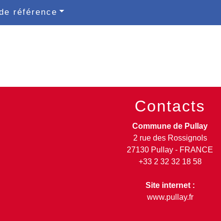
de référence
Contacts
Commune de Pullay
2 rue des Rossignols
27130 Pullay - FRANCE
+33 2 32 32 18 58
Site internet :
www.pullay.fr