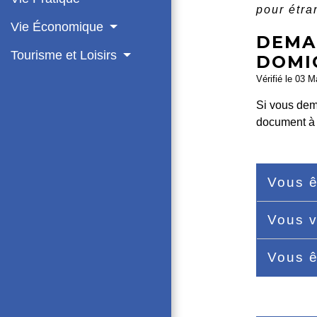
pour étr
Vie Économique
DEMAN
Tourisme et Loisirs
DOMIC
Vérifié le 03 M
Si vous dema
document à f
Vous ê
Vous v
Vous ê