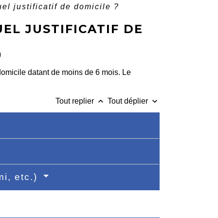
l justificatif de domicile ?
EL JUSTIFICATIF DE
)
 domicile datant de moins de 6 mois. Le
keyboard_arrow_up
keyboard_arrow_down
Tout replier
Tout déplier
mi, etc.)