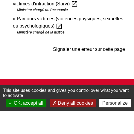
open_in_new
victimes d'infraction (Sarvi)
Ministère chargé de l'économie
Parcours victimes (violences physiques, sexuelles
open_in_new
ou psychologiques)
Ministère chargé de la justice
Signaler une erreur sur cette page
Contacts
This site uses cookies and gives you control over what you want
to activate
Commune de Pullay
2 rue des Rossignols
OK, accept all
Deny all cookies
Personalize
27130 Pullay - FRANCE
+33 2 32 32 18 58
Site internet :
www.pullay.fr