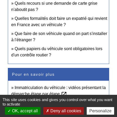
Quels recours si une demande de carte grise
n'aboutit pas ?
Quelles formalités doit faire un expatrié qui revient
en France avec un véhicule ?
Que faire de son véhicule quand on part s'installer
à l'étranger ?
Quels papiers du véhicule sont obligatoires lors
d'un contrôle routier ?
Pour en savoir plus
Immatriculation du véhicule : vidéos présentant la
open_in_new
démarche étape par étape
This site uses cookies and gives you control over what you want
Agence nationale des titres sécurisés (ANTS)
to activate
open_in_new
Points numériques
OK, accept all
Deny all cookies
Personalize
Ministère chargé de l'intérieur