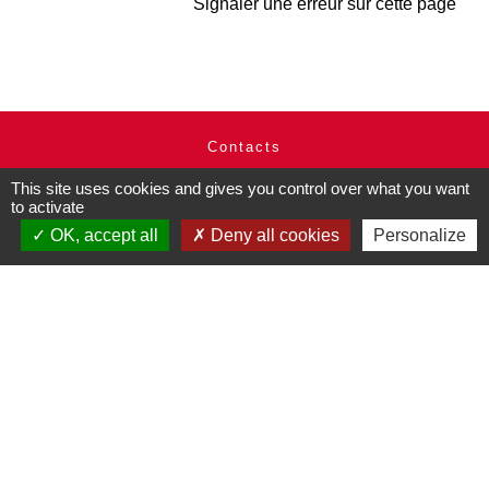
Signaler une erreur sur cette page
Contacts
Commune de Pullay
This site uses cookies and gives you control over what you want
2 rue des Rossignols
to activate
27130 Pullay - FRANCE
OK, accept all
Deny all cookies
Personalize
+33 2 32 32 18 58
Site internet :
www.pullay.fr
Mentions légales
-
Politique de confidentialité
-
Accessibilité
-
Plan du site
-
Gestion des cookies