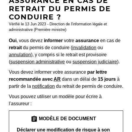
ASSURANCE EN CAS DE
RETRAIT DU PERMIS DE
CONDUIRE ?
Vérifié le 13 Jun 2023 - Direction de l'information légale et
administrative (Première ministre)
Oui
, vous devez
informer
votre
assurance
en cas de
retrait
du permis de conduire (
invalidation
ou
annulation
), y compris si le retrait est provisoire
(
suspension administrative
ou
suspension judiciaire
).
Vous devez informer votre assurance
par lettre
recommandée avec
AR
dans un délai de
15 jours
à
partir de la
notification
du retrait de permis de conduire.
Vous pouvez utiliser un modèle pour écrire à
l'assureur :
assignment
MODÈLE DE DOCUMENT
Déclarer une modification de risque à son