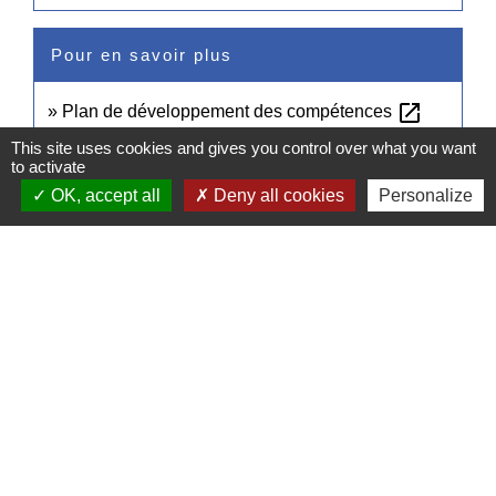
Pour en savoir plus
open_in_new
Plan de développement des compétences
Ministère chargé du travail
This site uses cookies and gives you control over what you want
to activate
OK, accept all
Deny all cookies
Personalize
Signaler une erreur sur cette page
Contacts
Commune de Pullay
2 rue des Rossignols
27130 Pullay - FRANCE
+33 2 32 32 18 58
Site internet :