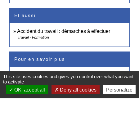
Et aussi
Accident du travail : démarches à effectuer
Travail - Formation
Pour en savoir plus
open_in_new
Accident du travail : démarches et formalités
This site uses cookies and gives you control over what you want
to activate
Ameli.fr
OK, accept all
Deny all cookies
Personalize
Signaler une erreur sur cette page