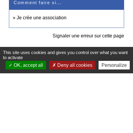
Comment faire si...
Je crée une association
Signaler une erreur sur cette page
This site uses cookies and gives you control over what you want
to activate
OK, accept all
Deny all cookies
Personalize
Contacts
Commune de Pullay
2 rue des Rossignols
27130 Pullay - FRANCE
+33 2 32 32 18 58
Site internet :
www.pullay.fr