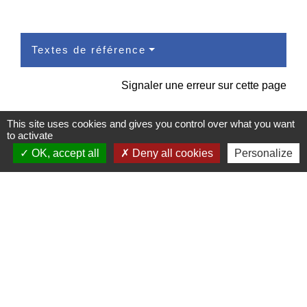
Textes de référence
Signaler une erreur sur cette page
This site uses cookies and gives you control over what you want
to activate
OK, accept all
Deny all cookies
Personalize
Contacts
Commune de Pullay
2 rue des Rossignols
27130 Pullay - FRANCE
+33 2 32 32 18 58
Site internet :
www.pullay.fr