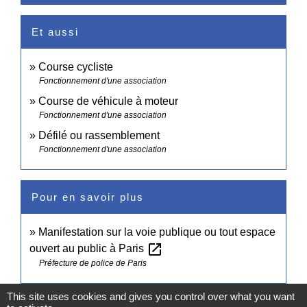
Et aussi
Course cycliste
Fonctionnement d'une association
Course de véhicule à moteur
Fonctionnement d'une association
Défilé ou rassemblement
Fonctionnement d'une association
Pour en savoir plus
Manifestation sur la voie publique ou tout espace
open_in_new
ouvert au public à Paris
Préfecture de police de Paris
This site uses cookies and gives you control over what you want
Signaler une erreur sur cette page