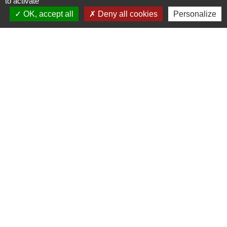
to activate
OK, accept all
Deny all cookies
Personalize
Contacts
Commune de Pullay
2 rue des Rossignols
27130 Pullay - FRANCE
+33 2 32 32 18 58
Site internet :
www.pullay.fr
Mentions légales
-
Politique de confidentialité
-
Accessibilité
-
Plan du site
-
Gestion des cookies