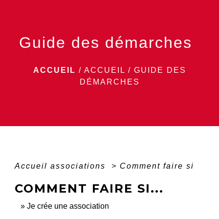
menu
Guide des démarches
ACCUEIL
/
ACCUEIL
/
GUIDE DES
DÉMARCHES
Accueil associations
>
Comment faire si
COMMENT FAIRE SI...
Je crée une association