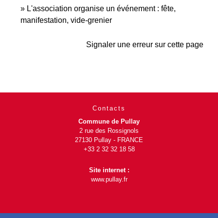
L'association organise un événement : fête,
manifestation, vide-grenier
Signaler une erreur sur cette page
Contacts
Commune de Pullay
2 rue des Rossignols
27130 Pullay - FRANCE
+33 2 32 32 18 58
Site internet :
www.pullay.fr