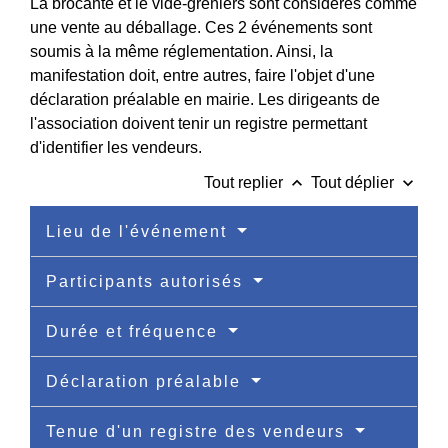
La brocante et le vide-greniers sont considérés comme
une vente au déballage. Ces 2 événements sont
soumis à la même réglementation. Ainsi, la
manifestation doit, entre autres, faire l'objet d'une
déclaration préalable en mairie. Les dirigeants de
l'association doivent tenir un registre permettant
d'identifier les vendeurs.
keyboard_arrow_up
keyboard_arrow_down
Tout replier
Tout déplier
Lieu de l'événement
Participants autorisés
Durée et fréquence
Déclaration préalable
Tenue d'un registre des vendeurs