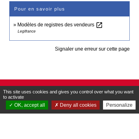
Pour en savoir plus
open_in_new
Modèles de registres des vendeurs
Legifrance
Signaler une erreur sur cette page
Contacts
This site uses cookies and gives you control over what you want
to activate
Commune de Pullay
2 rue des Rossignols
OK, accept all
Deny all cookies
Personalize
27130 Pullay - FRANCE
+33 2 32 32 18 58
Site internet :
www.pullay.fr