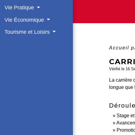
Vie Pratique
Vie Économique
Tourisme et Loisirs
Accueil p
CARR
Vérifié le 16 S
La carrière 
longue que l
Déroule
Stage et 
Avanceme
Promotio