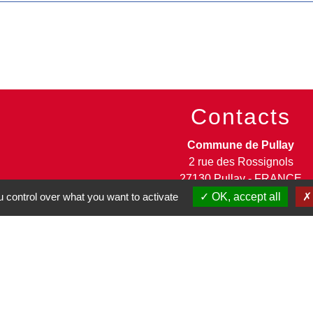
Contacts
Commune de Pullay
2 rue des Rossignols
27130 Pullay - FRANCE
+33 2 32 32 18 58
 control over what you want to activate
OK, accept all
Site internet :
www.pullay.fr