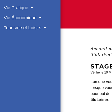
Vie Pratique
Vie Économique
Tourisme et Loisirs
Accueil p
titularisa
STAG
Vérifié le 10 M
Lorsque vo
lorsque vo
pour but de 
titulariser
.