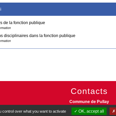
i
 de la fonction publique
ormation
s disciplinaires dans la fonction publique
ormation
Contacts
Commune de Pullay
2 rue des Rossignols
 control over what you want to activate
OK, accept all
27130 Pullay - FRANCE