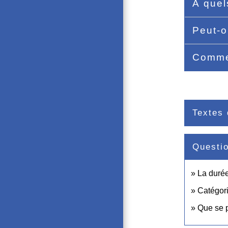
À quel
Peut-o
Commen
Textes 
Questi
La durée
Catégori
Que se pa