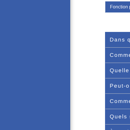
Fonction 
Dans q
Commen
Quelle
Peut-o
Commen
Quels 