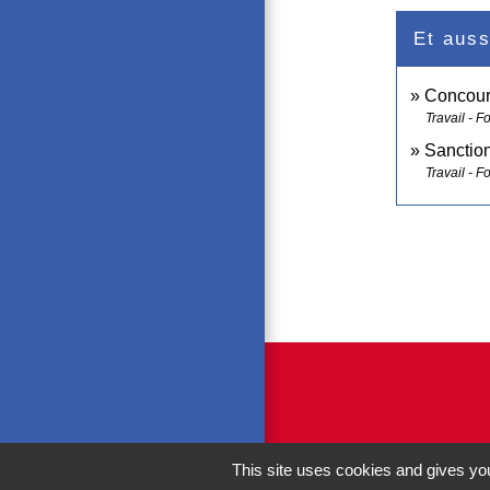
Et auss
Concours
Travail - F
Sanction
Travail - F
This site uses cookies and gives you