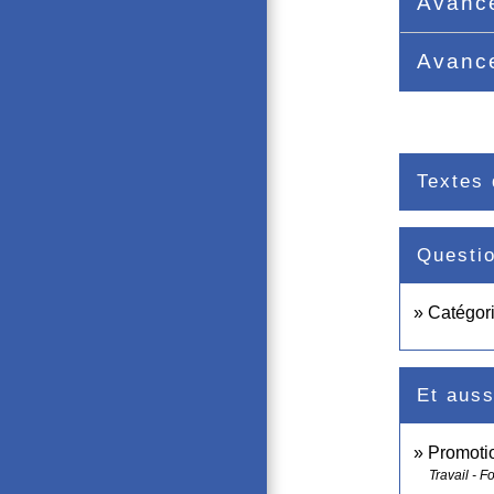
Avanc
Avanc
Textes 
Questi
Catégori
Et auss
Promotio
Travail - F