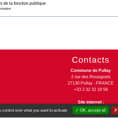
 de la fonction publique
ormation
Contacts
Commune de Pullay
2 rue des Rossignols
27130 Pullay - FRANCE
+33 2 32 32 18 58
Site internet :
www.pullay.fr
 control over what you want to activate
OK, accept all