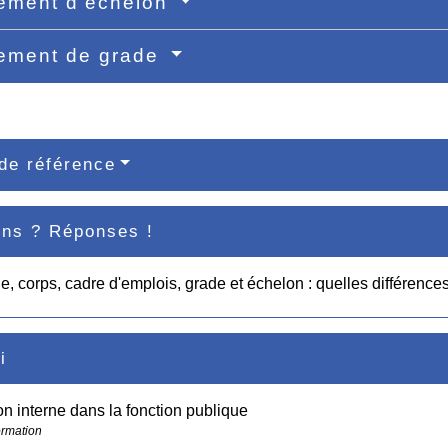
ement d'échelon
ement de grade
de référence
ons ? Réponses !
e, corps, cadre d'emplois, grade et échelon : quelles différence
i
n interne dans la fonction publique
ormation