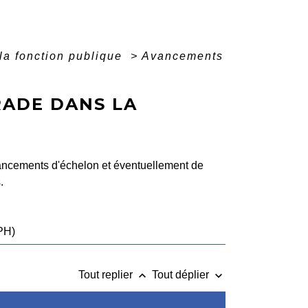
la fonction publique
>
Avancements
RADE DANS LA
avancements d'échelon et éventuellement de
.
PH)
keyboard_arrow_up
keyboard_arrow_down
Tout replier
Tout déplier