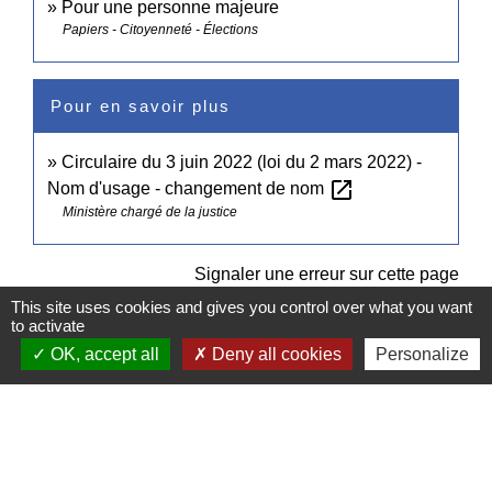
Pour une personne majeure
Papiers - Citoyenneté - Élections
Pour en savoir plus
Circulaire du 3 juin 2022 (loi du 2 mars 2022) -
open_in_new
Nom d'usage - changement de nom
Ministère chargé de la justice
Signaler une erreur sur cette page
This site uses cookies and gives you control over what you want
to activate
OK, accept all
Deny all cookies
Personalize
Contacts
Commune de Pullay
2 rue des Rossignols
27130 Pullay - FRANCE