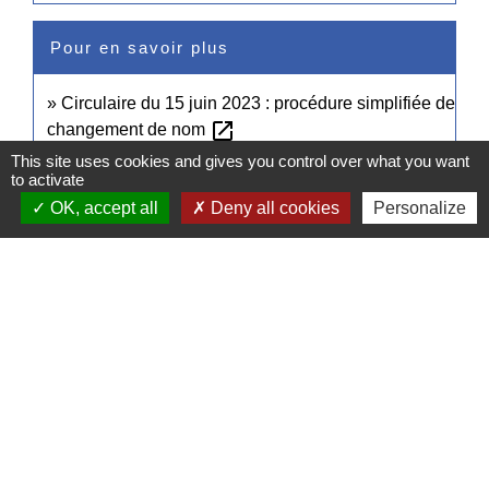
Pour en savoir plus
Circulaire du 15 juin 2023 : procédure simplifiée de
open_in_new
changement de nom
Ministère chargé de la justice
This site uses cookies and gives you control over what you want
to activate
OK, accept all
Deny all cookies
Personalize
Signaler une erreur sur cette page
Contacts
Commune de Pullay
2 rue des Rossignols
27130 Pullay - FRANCE
+33 2 32 32 18 58