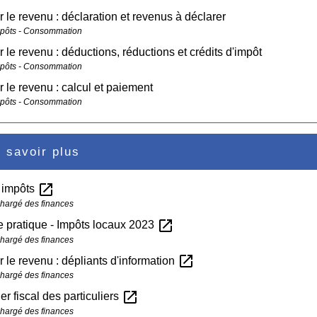
r le revenu : déclaration et revenus à déclarer
mpôts - Consommation
r le revenu : déductions, réductions et crédits d'impôt
mpôts - Consommation
r le revenu : calcul et paiement
mpôts - Consommation
 savoir plus
open_in_new
s impôts
chargé des finances
open_in_new
 pratique - Impôts locaux 2023
chargé des finances
open_in_new
r le revenu : dépliants d'information
chargé des finances
open_in_new
er fiscal des particuliers
chargé des finances