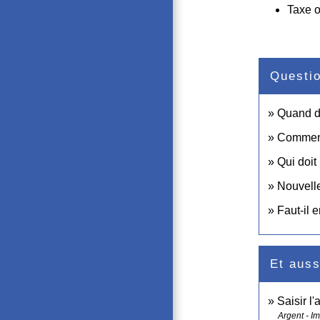
Taxe 
Questi
Quand do
Comment
Qui doit
Nouvelle
Faut-il 
Et auss
Saisir l'
Argent - I