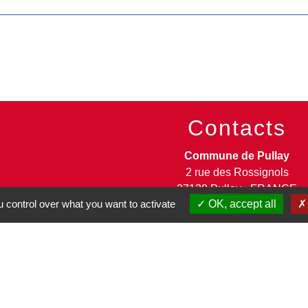
Contacts
Commune de Pullay
2 rue des Rossignols
27130 Pullay - FRANCE
 control over what you want to activate
OK, accept all
+33 2 32 32 18 58
Site internet :
www.pullay.fr