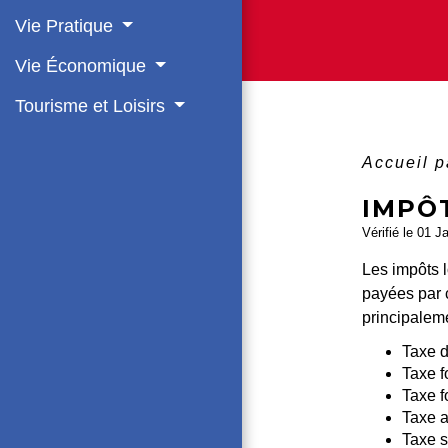
Vie Pratique
Vie Économique
Tourisme et Loisirs
Accueil p
IMPÔ
Vérifié le 01 J
Les impôts l
payées par c
principalem
Taxe d
Taxe f
Taxe f
Taxe a
Taxe s