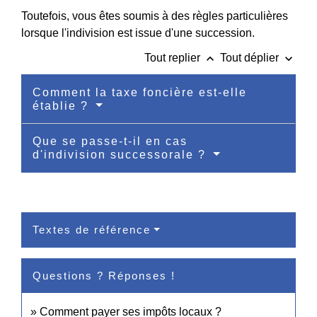
Toutefois, vous êtes soumis à des règles particulières
lorsque l'indivision est issue d'une succession.
keyboard_arrow_up
keyboard_arrow_down
Tout replier
Tout déplier
Comment la taxe foncière est-elle
établie ?
Que se passe-t-il en cas
d'indivision successorale ?
Textes de référence
Questions ? Réponses !
Comment payer ses impôts locaux ?