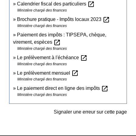
open_in_new
Calendrier fiscal des particuliers
Ministère chargé des finances
open_in_new
Brochure pratique - Impôts locaux 2023
Ministère chargé des finances
Paiement des impôts : TIPSEPA, chèque,
open_in_new
virement, espèces
Ministère chargé des finances
open_in_new
Le prélèvement à l'échéance
Ministère chargé des finances
open_in_new
Le prélèvement mensuel
Ministère chargé des finances
open_in_new
Le paiement direct en ligne des impôts
Ministère chargé des finances
Signaler une erreur sur cette page