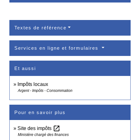
Textes de référence
Services en ligne et formulaires
Et aussi
Impôts locaux
Argent - Impôts - Consommation
Pour en savoir plus
open_in_new
Site des impôts
Ministère chargé des finances