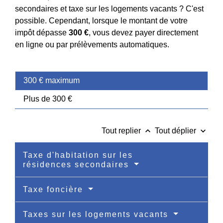
secondaires et taxe sur les logements vacants ? C'est
possible. Cependant, lorsque le montant de votre
impôt dépasse
300 €
, vous devez payer directement
en ligne ou par prélèvements automatiques.
300 € maximum
Plus de 300 €
keyboard_arrow_up
keyboard_arrow_down
Tout replier
Tout déplier
Taxe d'habitation sur les
résidences secondaires
Taxe foncière
Taxes sur les logements vacants