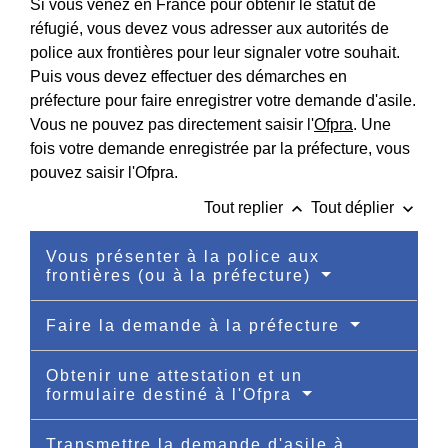
Si vous venez en France pour obtenir le statut de
réfugié, vous devez vous adresser aux autorités de
police aux frontières pour leur signaler votre souhait.
Puis vous devez effectuer des démarches en
préfecture pour faire enregistrer votre demande d'asile.
Vous ne pouvez pas directement saisir l'
Ofpra
. Une
fois votre demande enregistrée par la préfecture, vous
pouvez saisir l'Ofpra.
keyboard_arrow_up
keyboard_arrow_down
Tout replier
Tout déplier
Vous présenter à la police aux
frontières (ou à la préfecture)
Faire la demande à la préfecture
Obtenir une attestation et un
formulaire destiné à l'Ofpra
Transmettre la demande d'asile à