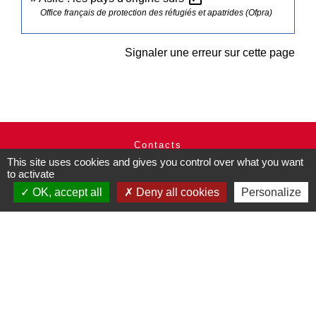
Office français de protection des réfugiés et apatrides (Ofpra)
Signaler une erreur sur cette page
Contacts
This site uses cookies and gives you control over what you want
Commune de Pullay
to activate
2 rue des Rossignols
27130 Pullay - FRANCE
OK, accept all
Deny all cookies
Personalize
+33 2 32 32 18 58
Site internet :
www.pullay.fr