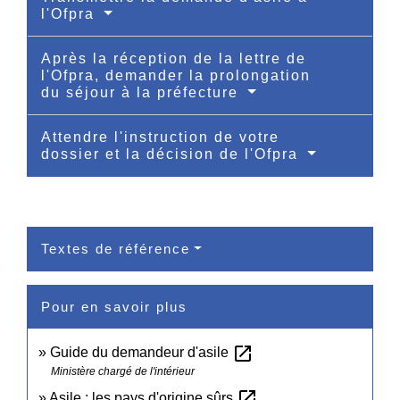
l'Ofpra
Après la réception de la lettre de
l'Ofpra, demander la prolongation
du séjour à la préfecture
Attendre l'instruction de votre
dossier et la décision de l'Ofpra
Textes de référence
Pour en savoir plus
open_in_new
Guide du demandeur d'asile
Ministère chargé de l'intérieur
open_in_new
Asile : les pays d'origine sûrs