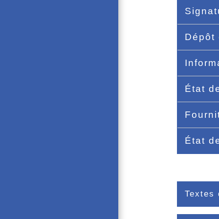
Signat
Dépôt 
Inform
État d
Fourn
État d
Textes 