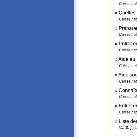
Caisse nat
Quelles
Caisse nat
Préparer
Caisse nat
Entrer e
Caisse nat
Aide au 
Caisse nat
Aide soc
Caisse nat
Connaîtr
Caisse nat
Entrer e
Caisse nat
Liste d
Via Traject