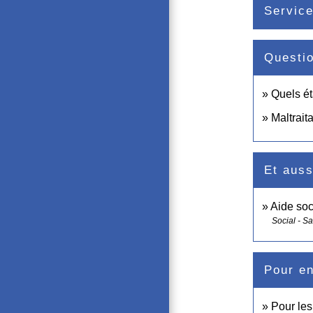
Service
Questi
Quels ét
Maltrait
Et auss
Aide soc
Social - S
Pour en
Pour les