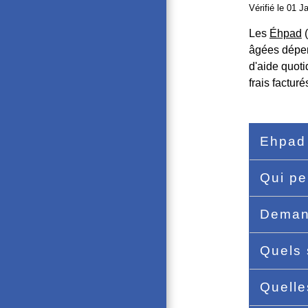
Vérifié le 01 J
Les
Éhpad
(
âgées dépen
d'aide quoti
frais factur
Ehpad 
Qui pe
Deman
Quels 
Quelle