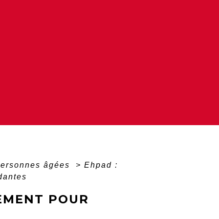
personnes âgées
>
Ehpad :
dantes
GEMENT POUR