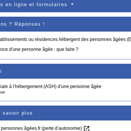
s en ligne et formulaires
ons ? Réponses !
ablissements ou résidences hébergent des personnes âgées (E
ance d'une personne âgée : que faire ?
i
iale à l'hébergement (ASH) d'une personne âgée
anté
 savoir plus
open_in_new
 personnes âgées.fr (perte d'autonomie)