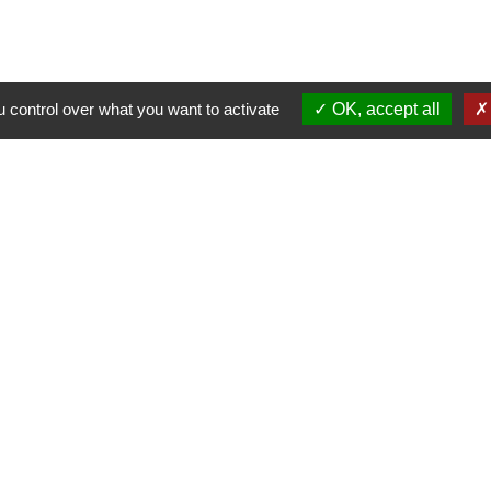
 control over what you want to activate
OK, accept all
Contacts
Commune de Pullay
2 rue des Rossignols
27130 Pullay - FRANCE
+33 2 32 32 18 58
Site internet :
www.pullay.fr