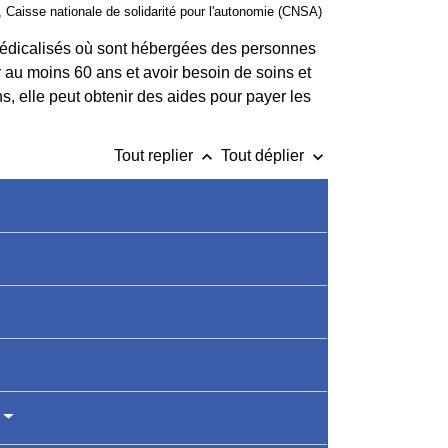
e), Caisse nationale de solidarité pour l'autonomie (CNSA)
médicalisés où sont hébergées des personnes
au moins 60 ans et avoir besoin de soins et
s, elle peut obtenir des aides pour payer les
keyboard_arrow_up
keyboard_arrow_down
Tout replier
Tout déplier