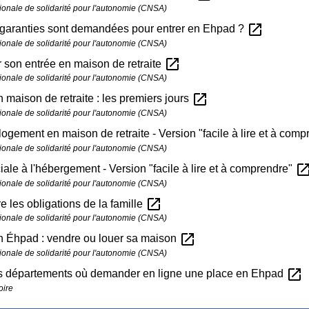
ionale de solidarité pour l'autonomie (CNSA)
open_in_new
 garanties sont demandées pour entrer en Ehpad ?
ionale de solidarité pour l'autonomie (CNSA)
open_in_new
 son entrée en maison de retraite
ionale de solidarité pour l'autonomie (CNSA)
open_in_new
n maison de retraite : les premiers jours
ionale de solidarité pour l'autonomie (CNSA)
logement en maison de retraite - Version "facile à lire et à com
ionale de solidarité pour l'autonomie (CNSA)
open_in_n
iale à l'hébergement - Version "facile à lire et à comprendre"
ionale de solidarité pour l'autonomie (CNSA)
open_in_new
e les obligations de la famille
ionale de solidarité pour l'autonomie (CNSA)
open_in_new
n Éhpad : vendre ou louer sa maison
ionale de solidarité pour l'autonomie (CNSA)
open_in_new
es départements où demander en ligne une place en Ehpad
oire